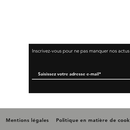
Politique du magasin
Té
Moyens de paiement
fl
​Inscrivez-vous pour ne pas manquer nos actus
Mentions légales
Politique en matière de coo