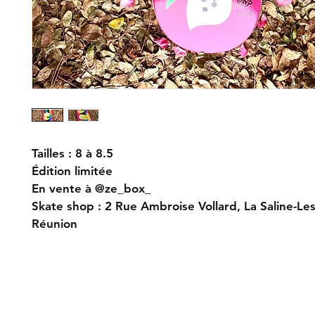
Tailles : 8 à 8.5
Édition limitée
En vente à @ze_box_
Skate shop : 2 Rue Ambroise Vollard, La Saline-Les
Réunion
Livraison et retour
Co